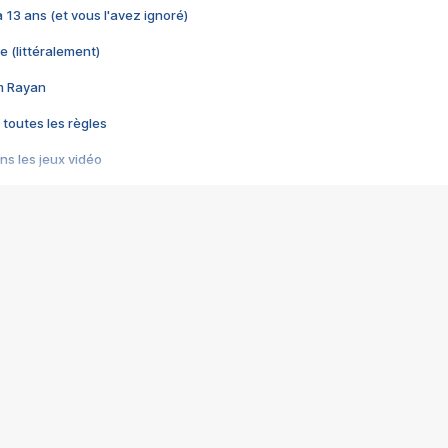
 a 13 ans (et vous l'avez ignoré)
e (littéralement)
im Rayan
 toutes les règles
s les jeux vidéo
us choquant de Rockstar ? - Le scandale BULLY
e plus moche de Steam
du RÊVE tourne au CAUCHEMAR
pendant 8 heures
it… à tort
umiliés par un jeu vidéo
ire - Final Fantasy 8
ti un empire - Age of Empires