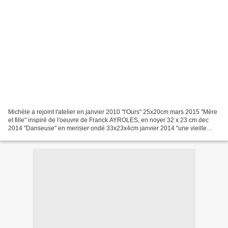
Michèle a rejoint l'atelier en janvier 2010 "l'Ours" 25x20cm mars 2015 "Mère
et fille" inspiré de l'oeuvre de Franck AYROLES, en noyer 32 x 23 cm dec
2014 "Danseuse" en merisier ondé 33x23x4cm janvier 2014 "une vieille
souche mise en valeur" "Inconnu"...