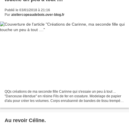
Publié le 03/01/2018 à 21:16
Par
ateliercopeaudebois.over-blog.fr
QQs créations de ma seconde fille Carinne qui s'essaie un peu à tout ...
"Danceuse étendue" en résine Fils de fer en ossature. Modelage de papier
d'alu pour créer les volumes. Corps enrubanné de bandes de tissu trempées
dans de la résine colorée. Patinage...
Au revoir Céline.