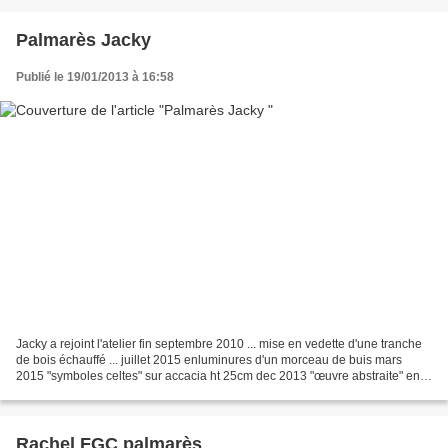
Palmarès Jacky
Publié le 19/01/2013 à 16:58
Jacky a rejoint l'atelier fin septembre 2010 ... mise en vedette d'une tranche
de bois échauffé ... juillet 2015 enluminures d'un morceau de buis mars
2015 "symboles celtes" sur accacia ht 25cm dec 2013 "œuvre abstraite" en
cerisier janvier 2013 "l'oreille...
Rachel FGC palmarès