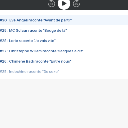
#30 : Eve Angeli raconte "Avant de partir"
#29 : MC Solaar raconte "Bouge de là"
28 : Lorie raconte "Je vais vite"
#27 : Christophe Willem raconte "Jacques a dit"
#26 : Chimène Badi raconte "Entre nous"
#25 : Indochine raconte "3e sexe"
#24 : Zaho raconte "C'est chelou"
#23 : Patrick Bruel raconte "Au café des délices"
#22 : Kyo raconte "Le chemin"
#21 : Nolwenn Leroy raconte "Cassé"
#20 : Patrick Hernandez raconte "Born to be alive"