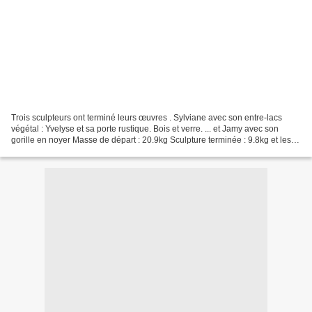
Trois sculpteurs ont terminé leurs œuvres . Sylviane avec son entre-lacs
végétal : Yvelyse et sa porte rustique. Bois et verre. ... et Jamy avec son
gorille en noyer Masse de départ : 20.9kg Sculpture terminée : 9.8kg et les
séances en photos. Trop chaud,...