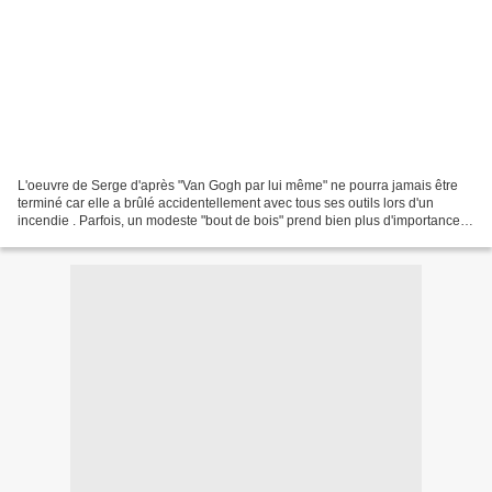
L'oeuvre de Serge d'après "Van Gogh par lui même" ne pourra jamais être
terminé car elle a brûlé accidentellement avec tous ses outils lors d'un
incendie . Parfois, un modeste "bout de bois" prend bien plus d'importance
qu'on n'aurait pu croire ... Grand...