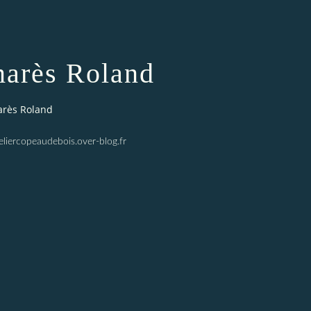
marès Roland
arès Roland
eliercopeaudebois.over-blog.fr