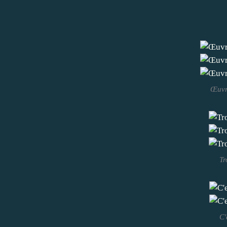
Œuvre
Tr
C'