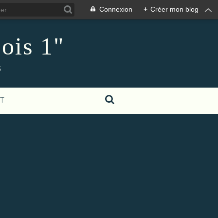
Connexion
+
Créer mon blog
ois 1"
s
T