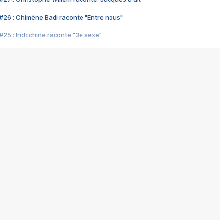
#26 : Chimène Badi raconte "Entre nous"
#25 : Indochine raconte "3e sexe"
#24 : Zaho raconte "C'est chelou"
#23 : Patrick Bruel raconte "Au café des délices"
#22 : Kyo raconte "Le chemin"
#21 : Nolwenn Leroy raconte "Cassé"
#20 : Patrick Hernandez raconte "Born to be alive"
#19 : Lorie raconte "Près de moi"
#18 : Michael Jones raconte "A nos actes manqués" (avec Jean-Jacque
#17 : Khaled raconte "Aïcha"
#16 : Corneille raconte "Parce qu'on vient de loin"
#15 : Indochine raconte "L'aventurier"