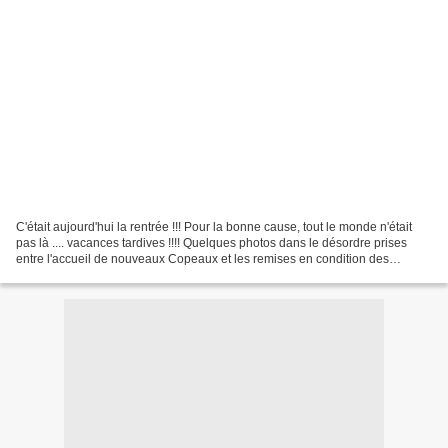
C'était aujourd'hui la rentrée !!! Pour la bonne cause, tout le monde n'était
pas là .... vacances tardives !!!! Quelques photos dans le désordre prises
entre l'accueil de nouveaux Copeaux et les remises en condition des
anciens .... le lutin de Sandrine...