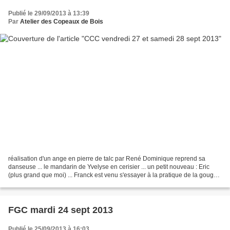
Publié le 29/09/2013 à 13:39
Par
Atelier des Copeaux de Bois
réalisation d'un ange en pierre de talc par René Dominique reprend sa
danseuse ... le mandarin de Yvelyse en cerisier ... un petit nouveau : Eric
(plus grand que moi) ... Franck est venu s'essayer à la pratique de la gouge
.... Jamy et sa "chose" difforme...
FGC mardi 24 sept 2013
Publié le 25/09/2013 à 16:03