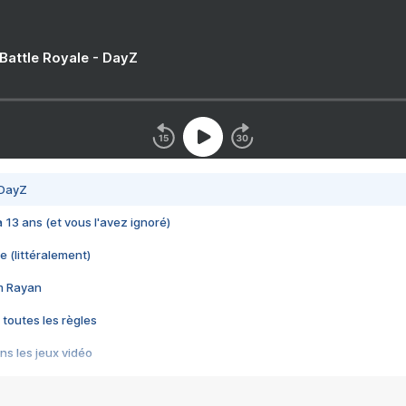
 Battle Royale - DayZ
 DayZ
 a 13 ans (et vous l'avez ignoré)
e (littéralement)
im Rayan
 toutes les règles
s les jeux vidéo
us choquant de Rockstar ? - Le scandale BULLY