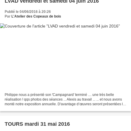
LVAD vendredi et samedi 04 juin 2016
Publié le 04/06/2016 à 20:26
Par
L'Atelier des Copeaux de bois
Philippe nous a présenté son 'Campagnard' terminé .... une très belle
réalisation ! qqs photos des séances ... Alexis au travail ... ... et nous avons
monté notre exposition annuelle. D'avantage d’œuvres seront présentées le
samedi matin en notre présence....
TOURS mardi 31 mai 2016