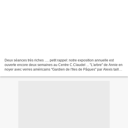
Deux séances très riches ..... petit rappel: notre exposition annuelle est
ouverte encore deux semaines au Centre C.Claudel ... "L'arbre" de Annie en
noyer avec verres américains "Gardien de l'Iles de Pâques" par Alexis taillé
et sculpté dans un tronc "Prim'"...